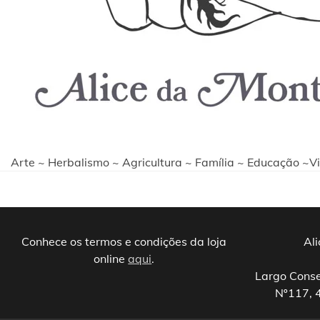
Arte ~ Herbalismo ~ Agricultura ~ Família ~ Educação ~V
Conhece os termos e condições da loja
Al
online
aqui
.
Largo Conse
Nº117, 