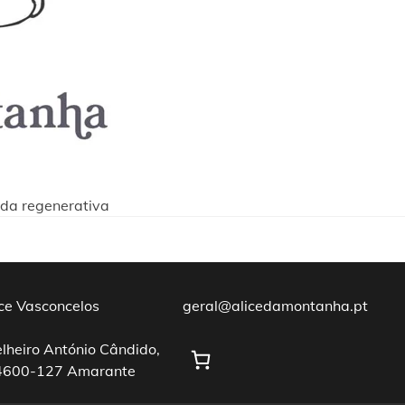
ida regenerativa
ice Vasconcelos
geral@alicedamontanha.pt
lheiro António Cândido,
4600-127 Amarante